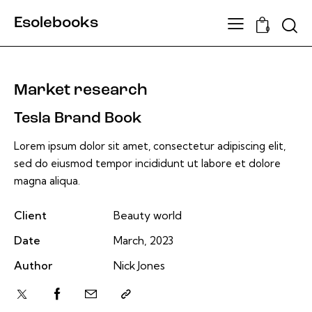
Esolebooks
Searc
0
Market research
Tesla Brand Book
Lorem ipsum dolor sit amet, consectetur adipiscing elit,
sed do eiusmod tempor incididunt ut labore et dolore
magna aliqua.
Client
Beauty world
Date
March, 2023
Author
Nick Jones
Twitter-
Facebook
Share-
Copy
x
email
URL