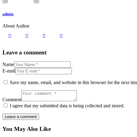
admin
About Author
facebook-
twitter-
dribble-
instagram
1
x
new
Leave a comment
Name
E-mail
Save my name, email, and website in this browser for the next ti
Comment
I agree that my submitted data is being collected and stored.
You May Also Like