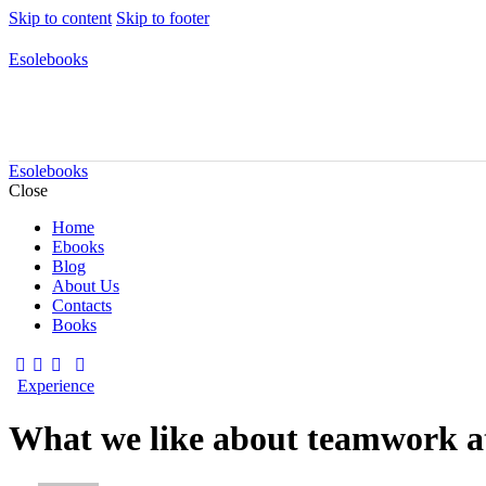
Skip to content
Skip to footer
Esolebooks
Esolebooks
Close
Home
Ebooks
Blog
About Us
Contacts
Books
facebook-
twitter-
dribble-
instagram
1
x
new
Experience
What we like about teamwork a